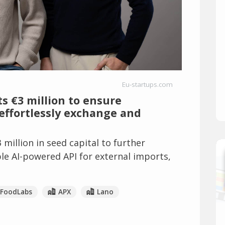
Eu-startups.com
 €3 million to ensure
effortlessly exchange and
million in seed capital to further
ble AI-powered API for external imports,
FoodLabs
APX
Lano