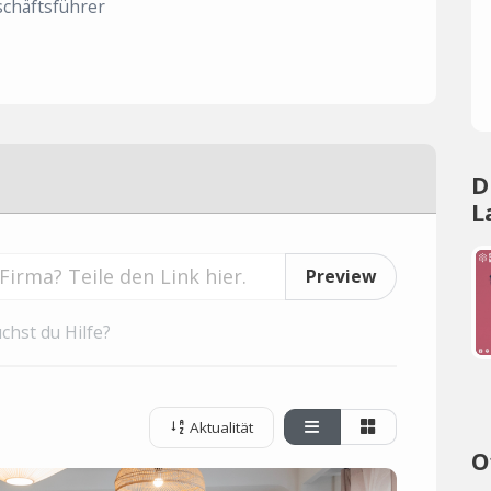
chäftsführer
D
L
Preview
chst du Hilfe?
Aktualität
O