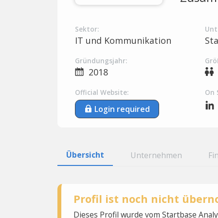
Sektor:
Unt
IT und Kommunikation
St
Gründungsjahr:
Grö
2018
Official Website:
On 
Login required
Übersicht
Unternehmen
Fi
Profil ist noch nicht übe
Dieses Profil wurde vom Startbase Ana