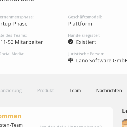
ernehmensphase:
Geschäftsmodell:
artup-Phase
Plattform
ße des Teams:
Handelsregister:
11-50 Mitarbeiter
Existiert
Social Media:
Juristische Person:
Lano Software Gmb
nanzierung
Produkt
Team
Nachrichten
L
rnommen
lysten-Team