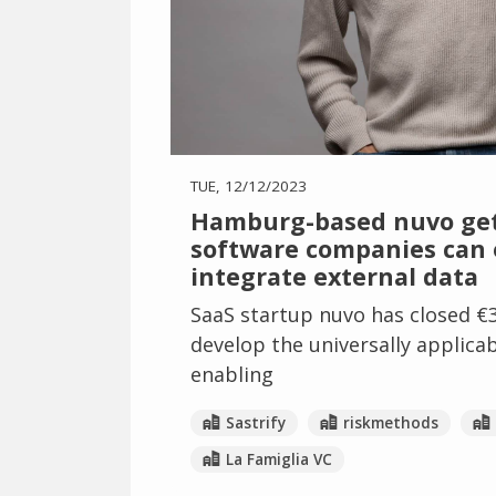
TUE, 12/12/2023
Hamburg-based nuvo gets
software companies can 
integrate external data
SaaS startup nuvo has closed €3 
develop the universally applica
enabling
Sastrify
riskmethods
La Famiglia VC