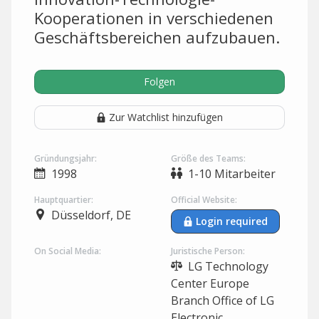
Kooperationen in verschiedenen
Geschäftsbereichen aufzubauen.
Folgen
Zur Watchlist hinzufügen
Gründungsjahr:
Größe des Teams:
1998
1-10 Mitarbeiter
Hauptquartier:
Official Website:
Düsseldorf, DE
Login required
On Social Media:
Juristische Person:
LG Technology
Center Europe
Branch Office of LG
Electronic