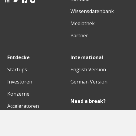
Wissensdatenbank
Mediathek
Partner
Entdecke
International
Startups
English Version
Investoren
German Version
Konzerne
Need a break?
Acceleratoren
Fitnesskit
Initiativen
Bubble Shooter
Digitale Hubs