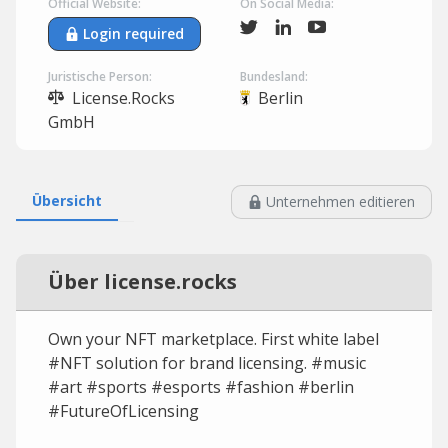
Official Website:
On Social Media:
Login required
Juristische Person:
Bundesland:
License.Rocks
Berlin
GmbH
Übersicht
Unternehmen editieren
Über license.rocks
Own your NFT marketplace. First white label
#NFT solution for brand licensing. #music
#art #sports #esports #fashion #berlin
#FutureOfLicensing