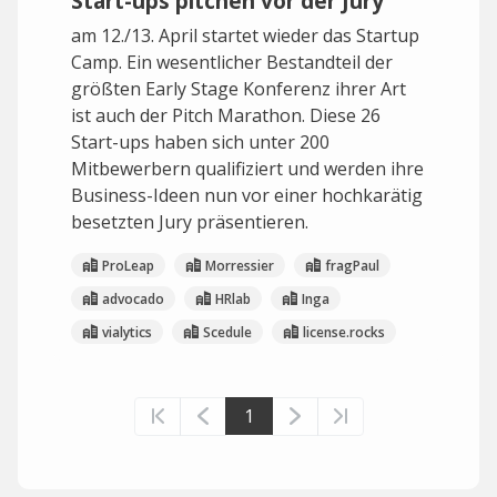
Start-ups pitchen vor der Jury
am 12./13. April startet wieder das Startup
Camp. Ein wesentlicher Bestandteil der
größten Early Stage Konferenz ihrer Art
ist auch der Pitch Marathon. Diese 26
Start-ups haben sich unter 200
Mitbewerbern qualifiziert und werden ihre
Business-Ideen nun vor einer hochkarätig
besetzten Jury präsentieren.
ProLeap
Morressier
fragPaul
advocado
HRlab
Inga
vialytics
Scedule
license.rocks
1