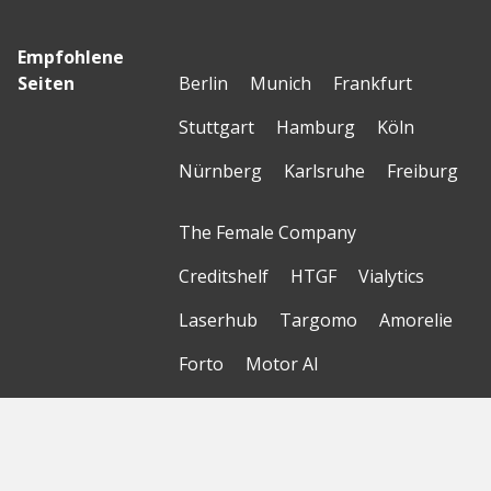
Empfohlene
Seiten
Berlin
Munich
Frankfurt
Stuttgart
Hamburg
Köln
Nürnberg
Karlsruhe
Freiburg
The Female Company
Creditshelf
HTGF
Vialytics
Laserhub
Targomo
Amorelie
Forto
Motor AI