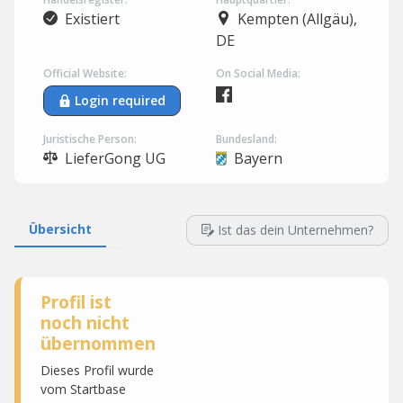
Existiert
Kempten (Allgäu),
DE
Official Website:
On Social Media:
Login required
Juristische Person:
Bundesland:
LieferGong UG
Bayern
Übersicht
Ist das dein Unternehmen?
Profil ist
noch nicht
übernommen
Dieses Profil wurde
vom Startbase