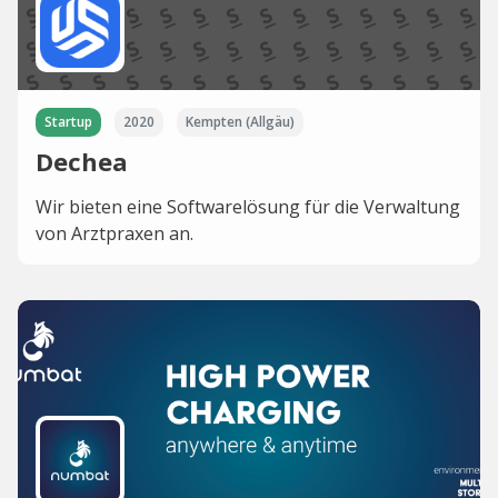
Startup
2020
Kempten (Allgäu)
Dechea
Wir bieten eine Softwarelösung für die Verwaltung
von Arztpraxen an.