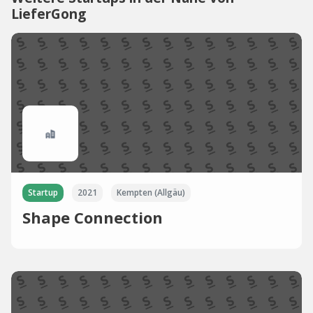
LieferGong
Startup
2021
Kempten (Allgäu)
Shape Connection