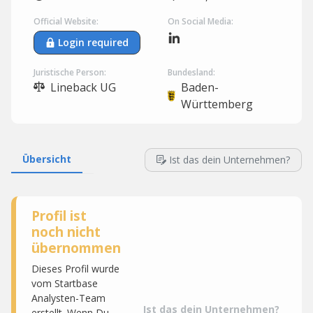
Official Website:
On Social Media:
Login required
Juristische Person:
Bundesland:
Lineback UG
Baden-
Württemberg
Übersicht
Ist das dein Unternehmen?
Profil ist
noch nicht
übernommen
Dieses Profil wurde
vom Startbase
Analysten-Team
Ist das dein Unternehmen?
erstellt. Wenn Du