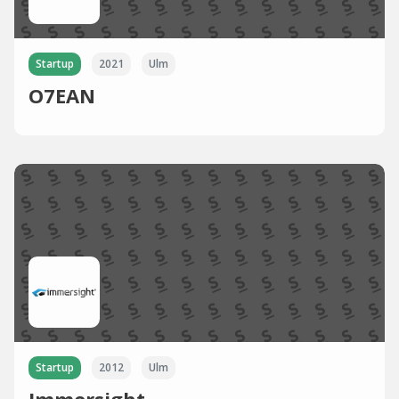
Startup
2021
Ulm
O7EAN
Startup
2012
Ulm