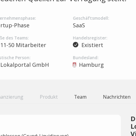
ernehmensphase:
Geschäftsmodell:
artup-Phase
SaaS
ße des Teams:
Handelsregister:
11-50 Mitarbeiter
Existiert
stische Person:
Bundesland:
Lokalportal GmbH
Hamburg
nanzierung
Produkt
Team
Nachrichten
D
L
V
hlossen (Grund: Liquidierung).