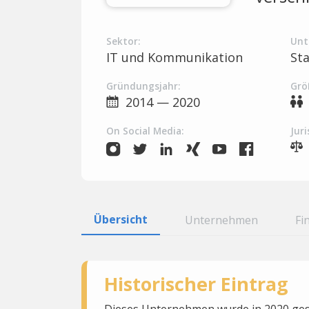
Sektor:
Unt
IT und Kommunikation
St
Gründungsjahr:
Grö
2014 — 2020
On Social Media:
Juri
Übersicht
Unternehmen
Fi
Historischer Eintrag
Dieses Unternehmen wurde in 2020 gesc