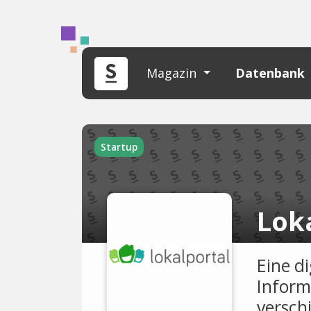
Magazin
Datenbank
Startup
Lok
Eine di
Inform
versch