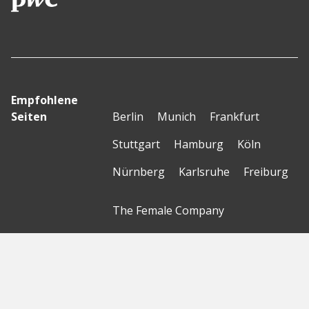
Empfohlene
Seiten
Berlin
Munich
Frankfurt
Stuttgart
Hamburg
Köln
Nürnberg
Karlsruhe
Freiburg
The Female Company
Creditshelf
HTGF
Vialytics
Laserhub
Targomo
Amorelie
Forto
Motor AI