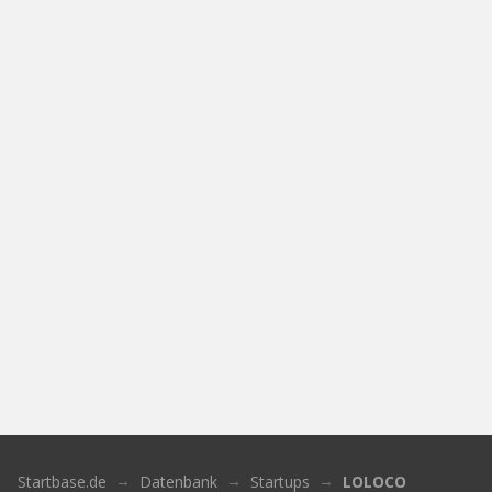
Startbase.de
Datenbank
Startups
LOLOCO