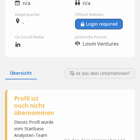
n/a
n/a
Hauptquartier:
Official Website:
,
Login required
On Social Media:
Juristische Person:
Loom Ventures
Übersicht
Ist das dein Unternehmen?
Profil ist
noch nicht
übernommen
Dieses Profil wurde
vom Startbase
Analysten-Team