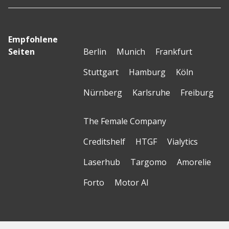
Empfohlene
Seiten
Berlin
Munich
Frankfurt
Stuttgart
Hamburg
Köln
Nürnberg
Karlsruhe
Freiburg
The Female Company
Creditshelf
HTGF
Vialytics
Laserhub
Targomo
Amorelie
Forto
Motor AI