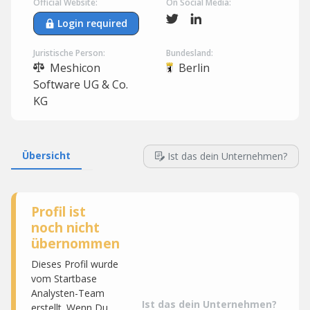
Official Website:
On Social Media:
Login required
Juristische Person:
Bundesland:
Meshicon
Berlin
Software UG & Co.
KG
Übersicht
Ist das dein Unternehmen?
Profil ist
noch nicht
übernommen
Dieses Profil wurde
vom Startbase
Analysten-Team
Ist das dein Unternehmen?
erstellt. Wenn Du