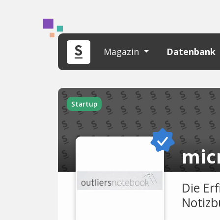
Magazin
Datenbank
Startup
micr
Die Er
Notizb