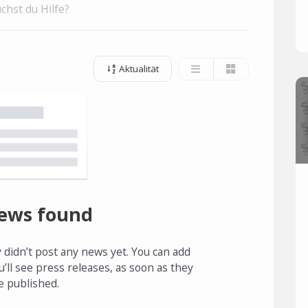
chst du Hilfe?
Aktualität
ews found
 didn’t post any news yet. You can add
u’ll see press releases, as soon as they
e published.