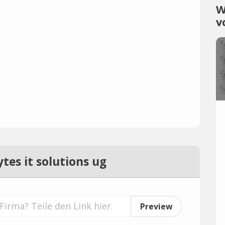
W
v
tes it solutions ug
Preview