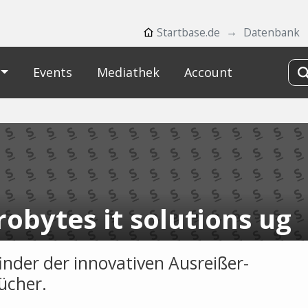
Startbase.de
Datenbank
Events
Mediathek
Account
obytes it solutions ug
finder der innovativen Ausreißer-
ücher.