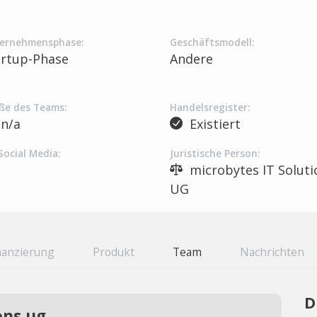
ernehmensphase:
Geschäftsmodell:
artup-Phase
Andere
ße des Teams:
Handelsregister:
n/a
Existiert
Social Media:
Juristische Person:
microbytes IT Soluti
UG
nanzierung
Produkt
Team
Nachrichten
D
ons ug