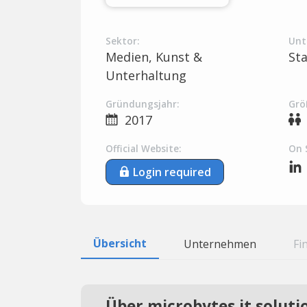
Sektor:
Unt
Medien, Kunst &
St
Unterhaltung
Gründungsjahr:
Grö
2017
Official Website:
On 
Login required
Übersicht
Unternehmen
Fi
Über microbytes it soluti