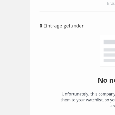
Brau
0
Einträge gefunden
No n
Unfortunately, this company
them to your watchlist, so yo
ar