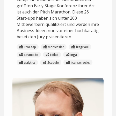
größten Early Stage Konferenz ihrer Art
ist auch der Pitch Marathon. Diese 26
Start-ups haben sich unter 200
Mitbewerbern qualifiziert und werden ihre
Business-Ideen nun vor einer hochkarätig
besetzten Jury präsentieren.
ProLeap
Morressier
fragPaul
advocado
HRlab
Inga
vialytics
Scedule
license.rocks