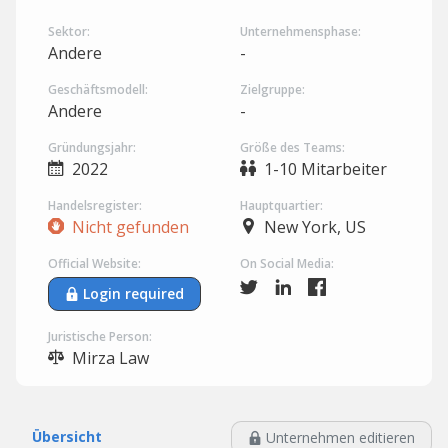
Sektor:
Unternehmensphase:
Andere
-
Geschäftsmodell:
Zielgruppe:
Andere
-
Gründungsjahr:
Größe des Teams:
2022
1-10 Mitarbeiter
Handelsregister:
Hauptquartier:
Nicht gefunden
New York, US
Official Website:
On Social Media:
Login required
Juristische Person:
Mirza Law ‎
Übersicht
Unternehmen editieren