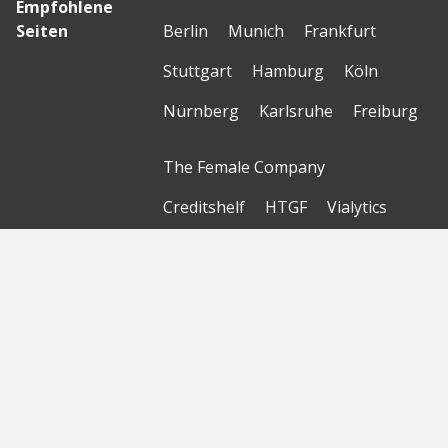
Empfohlene
Seiten
Berlin
Munich
Frankfurt
Stuttgart
Hamburg
Köln
Nürnberg
Karlsruhe
Freiburg
The Female Company
Creditshelf
HTGF
Vialytics
Laserhub
Targomo
Amorelie
Forto
Motor AI
© Startbase
GmbH 2026
Startseite
Sitemap
Geokarte