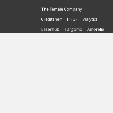
The Female Company
Creditshelf
HTGF
Vialytics
Laserhub
Targomo
Amorelie
Forto
Motor AI
© Startbase
GmbH 2026
Startseite
Sitemap
Geokarte
Datenschutzerklärung
Nutzungsbedingungen
Impressum
Haftungsausschluss