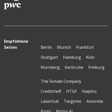
Empfohlene
Seiten
Berlin
Munich
Frankfurt
Stuttgart
Hamburg
Köln
Nürnberg
Karlsruhe
Freiburg
The Female Company
Creditshelf
HTGF
Vialytics
Laserhub
Targomo
Amorelie
Forto
Motor AI