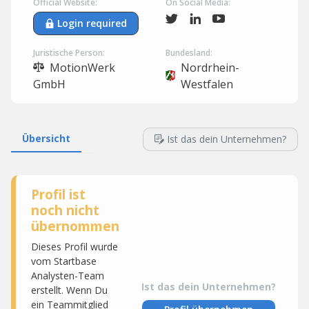
Official Website:
On Social Media:
Login required
Juristische Person:
Bundesland:
MotionWerk
Nordrhein-
GmbH
Westfalen
Übersicht
Ist das dein Unternehmen?
Profil ist
noch nicht
übernommen
Dieses Profil wurde
vom Startbase
Analysten-Team
Ist das dein Unternehmen?
erstellt. Wenn Du
ein Teammitglied