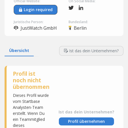
Official Website:
On Social Media:
Login required
Juristische Person:
Bundesland:
JustWatch GmbH
Berlin
Übersicht
Ist das dein Unternehmen?
Profil ist
noch nicht
übernommen
Dieses Profil wurde
vom Startbase
Analysten-Team
Ist das dein Unternehmen?
erstellt. Wenn Du
ein Teammitglied
Profil übernehmen
dieses