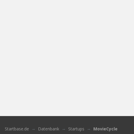
Startbase.de
Datenbank
Startups
MovieCycle