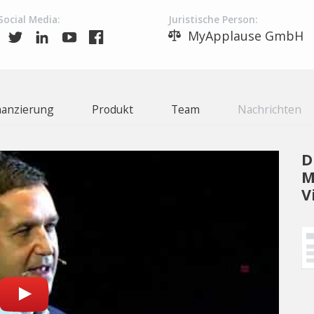
Social Media:
Juristische Person:
MyApplause GmbH
nanzierung
Produkt
Team
Nachrichten
D
M
V