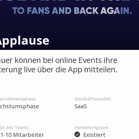
pplause
uer können bei online Events ihre
terung live über die App mitteilen.
ernehmensphase:
Geschäftsmodell:
chstumsphase
SaaS
ße des Teams:
Handelsregister:
1-10 Mitarbeiter
Existiert