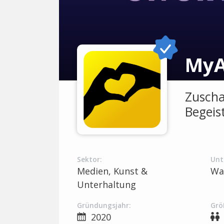
MyA
Zuscha
Begeis
Sektor:
Unt
Medien, Kunst &
Wa
Unterhaltung
Gründungsjahr:
Grö
2020