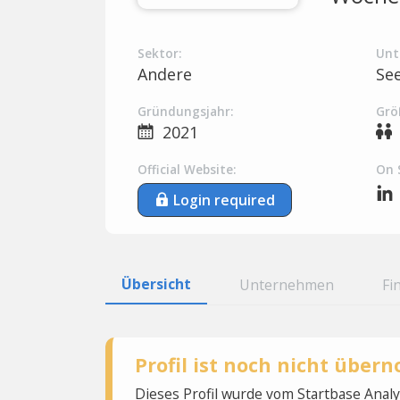
Sektor:
Unt
Andere
Se
Gründungsjahr:
Grö
2021
Official Website:
On 
Login required
Übersicht
Unternehmen
Fi
Profil ist noch nicht übe
Dieses Profil wurde vom Startbase Ana