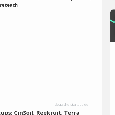
deutsche-startups.de
ups: CinSoil, Reekruit, Terra