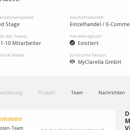
ernehmensphase:
Geschäftsmodell:
ed Stage
Einzelhandel / E-Comme
ße des Teams:
Handelsregister:
1-10 Mitarbeiter
Existiert
Social Media:
Juristische Person:
MyClarella GmbH
nanzierung
Produkt
Team
Nachrichten
D
rnommen
M
V
lysten-Team