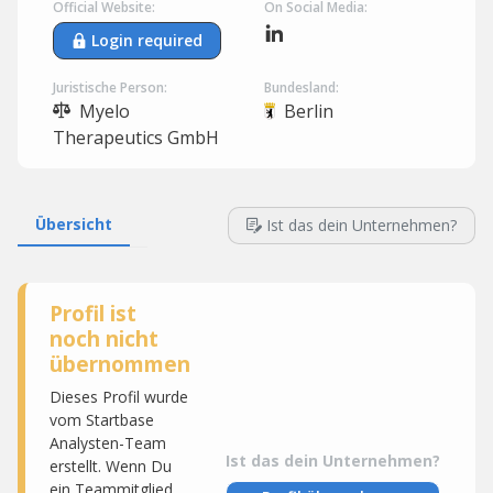
Official Website:
On Social Media:
Login required
Juristische Person:
Bundesland:
Myelo
Berlin
Therapeutics GmbH
Übersicht
Ist das dein Unternehmen?
Profil ist
noch nicht
übernommen
Dieses Profil wurde
vom Startbase
Analysten-Team
Ist das dein Unternehmen?
erstellt. Wenn Du
ein Teammitglied