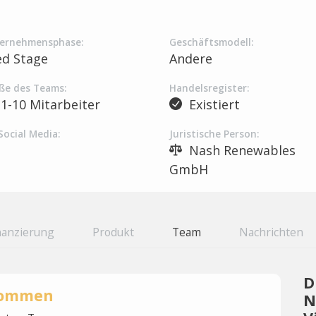
ernehmensphase:
Geschäftsmodell:
ed Stage
Andere
ße des Teams:
Handelsregister:
1-10 Mitarbeiter
Existiert
Social Media:
Juristische Person:
Nash Renewables
GmbH
nanzierung
Produkt
Team
Nachrichten
D
rnommen
N