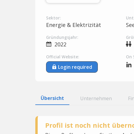
Sektor:
Unt
Energie & Elektrizität
Se
Gründungsjahr:
Grö
2022
Official Website:
On 
Login required
Übersicht
Unternehmen
Fi
Profil ist noch nicht übe