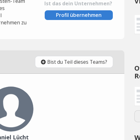
V
lysten-Team
Ist das dein Unternehmen?
es
Profil übernehmen
l
rnehmen zu
Bist du Teil dieses Teams?
O
R
W
niel Lücht