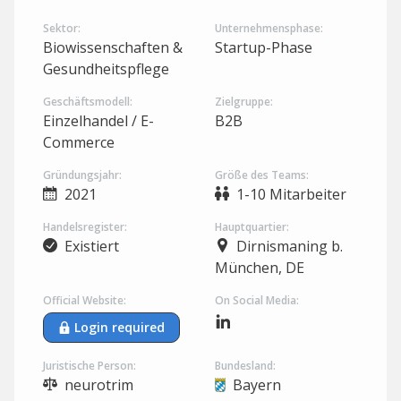
Sektor:
Unternehmensphase:
Biowissenschaften &
Startup-Phase
Gesundheitspflege
Geschäftsmodell:
Zielgruppe:
Einzelhandel / E-
B2B
Commerce
Gründungsjahr:
Größe des Teams:
2021
1-10 Mitarbeiter
Handelsregister:
Hauptquartier:
Existiert
Dirnismaning b.
München, DE
Official Website:
On Social Media:
Login required
Juristische Person:
Bundesland:
neurotrim
Bayern