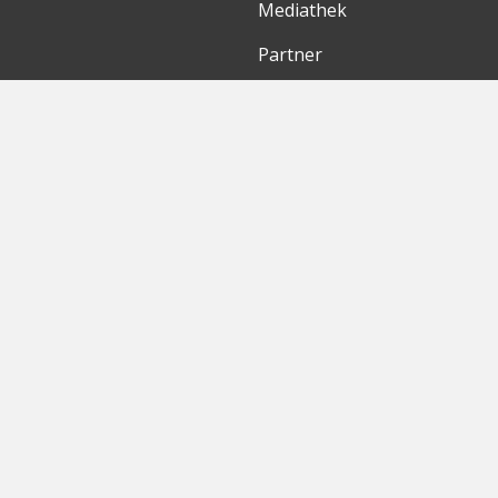
Mediathek
Partner
Entdecke
International
Startups
English Version
Investoren
German Version
Konzerne
Need a break?
Acceleratoren
Fitnesskit
Initiativen
Bubble Shooter
Digitale Hubs
Workspaces
Events