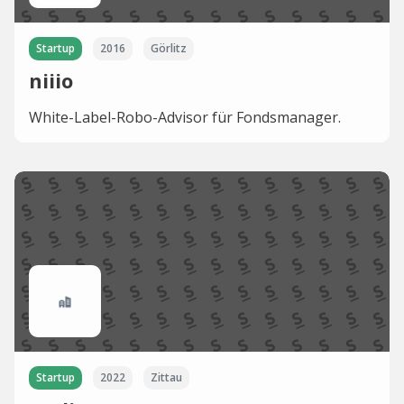
Startup
2016
Görlitz
niiio
White-Label-Robo-Advisor für Fondsmanager.
Startup
2022
Zittau