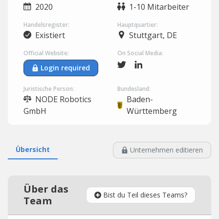
2020
1-10 Mitarbeiter
Handelsregister:
Hauptquartier:
Existiert
Stuttgart, DE
Official Website:
On Social Media:
Login required
Juristische Person:
Bundesland:
NODE Robotics
Baden-
GmbH
Württemberg
Übersicht
Unternehmen editieren
Über das
Bist du Teil dieses Teams?
Team