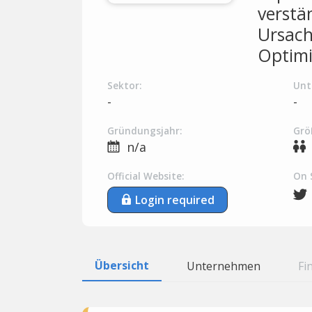
verstä
Ursach
Optimi
Sektor:
Unt
-
-
Gründungsjahr:
Grö
n/a
Official Website:
On 
Login required
Übersicht
Unternehmen
Fi