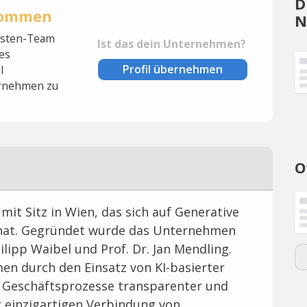
D
rnommen
N
lysten-Team
Ist das dein Unternehmen?
es
Profil übernehmen
l
rnehmen zu
O
 mit Sitz in Wien, das sich auf Generative
rt hat. Gegründet wurde das Unternehmen
ilipp Waibel und Prof. Dr. Jan Mendling.
en durch den Einsatz von KI-basierter
e Geschäftsprozesse transparenter und
er einzigartigen Verbindung von