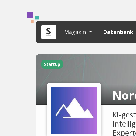
Magazin
Datenbank
Startup
Nor
KI-ges
Intell
Expert