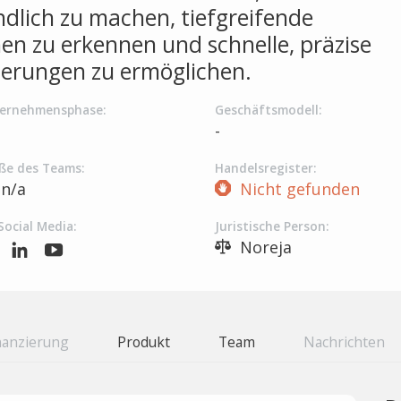
ndlich zu machen, tiefgreifende
en zu erkennen und schnelle, präzise
erungen zu ermöglichen.
ernehmensphase:
Geschäftsmodell:
-
ße des Teams:
Handelsregister:
n/a
Nicht gefunden
Social Media:
Juristische Person:
Noreja
nanzierung
Produkt
Team
Nachrichten