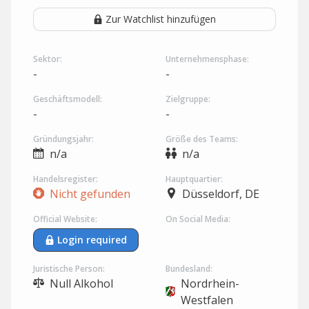
Zur Watchlist hinzufügen
Sektor:
Unternehmensphase:
-
-
Geschäftsmodell:
Zielgruppe:
-
-
Gründungsjahr:
Größe des Teams:
n/a
n/a
Handelsregister:
Hauptquartier:
Nicht gefunden
Düsseldorf, DE
Official Website:
On Social Media:
Login required
Juristische Person:
Bundesland:
Null Alkohol
Nordrhein-
Westfalen