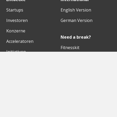
Startups
English Version
Investoren
German Version
Konzerne
Need a break?
Acceleratoren
Fitnesskit
Initiativen
Bubble Shooter
Digitale Hubs
Workspaces
Events
Unsere Partner