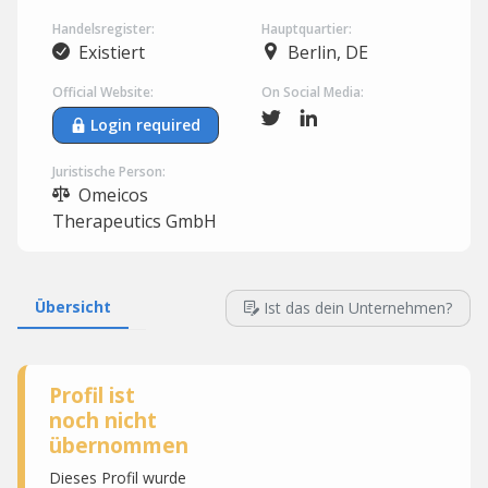
Handelsregister:
Hauptquartier:
Existiert
Berlin, DE
Official Website:
On Social Media:
Login required
Juristische Person:
Omeicos
Therapeutics GmbH
Übersicht
Ist das dein Unternehmen?
Profil ist
noch nicht
übernommen
Dieses Profil wurde