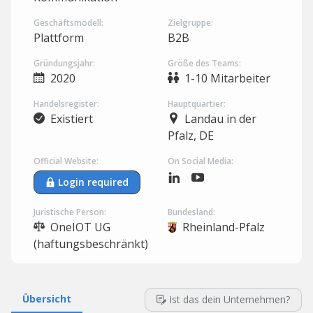
Geschäftsmodell:
Zielgruppe:
Plattform
B2B
Gründungsjahr:
Größe des Teams:
2020
1-10 Mitarbeiter
Handelsregister:
Hauptquartier:
Existiert
Landau in der
Pfalz, DE
Official Website:
On Social Media:
Login required
Juristische Person:
Bundesland:
OneIOT UG
Rheinland-Pfalz
(haftungsbeschränkt)
Übersicht
Ist das dein Unternehmen?