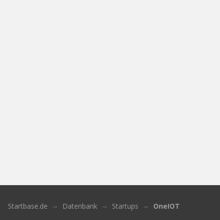
Startbase.de
Datenbank
Startups
OneIOT