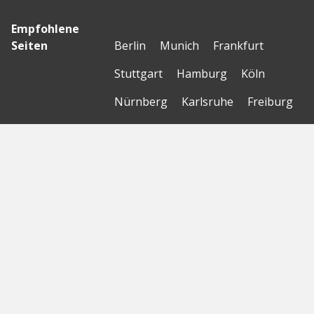
Empfohlene
Seiten
Berlin
Munich
Frankfurt
Stuttgart
Hamburg
Köln
Nürnberg
Karlsruhe
Freiburg
The Female Company
Creditshelf
HTGF
Vialytics
Laserhub
Targomo
Amorelie
Forto
Motor AI