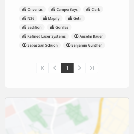
Onventis
CamperBoys
Clark
N26
Mapify
Getir
aedifion
Gorillas
Refined Laser Systems
Anselm Bauer
Sebastian Schuon
Benjamin Günther
1