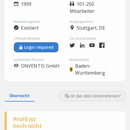
1999
101-250
Mitarbeiter
Handelsregister:
Hauptquartier:
Existiert
Stuttgart, DE
Official Website:
On Social Media:
Login required
Juristische Person:
Bundesland:
ONVENTIS GmbH
Baden-
Württemberg
Übersicht
Ist das dein Unternehmen?
Profil ist
noch nicht