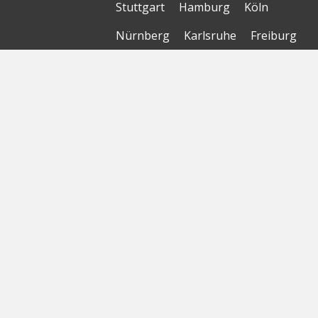
Stuttgart
Hamburg
Köln
Nürnberg
Karlsruhe
Freiburg
The Female Company
Creditshelf
HTGF
Vialytics
Laserhub
Targomo
Amorelie
Forto
Motor AI
© Startbase
GmbH 2026
Startseite
Sitemap
Geokarte
Datenschutzerklärung