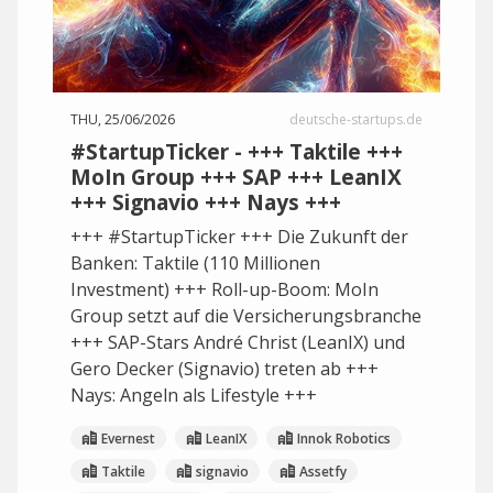
THU, 25/06/2026
deutsche-startups.de
#StartupTicker - +++ Taktile +++
MoIn Group +++ SAP +++ LeanIX
+++ Signavio +++ Nays +++
+++ #StartupTicker +++ Die Zukunft der
Banken: Taktile (110 Millionen
Investment) +++ Roll-up-Boom: MoIn
Group setzt auf die Versicherungsbranche
+++ SAP-Stars André Christ (LeanIX) und
Gero Decker (Signavio) treten ab +++
Nays: Angeln als Lifestyle +++
Evernest
LeanIX
Innok Robotics
Taktile
signavio
Assetfy