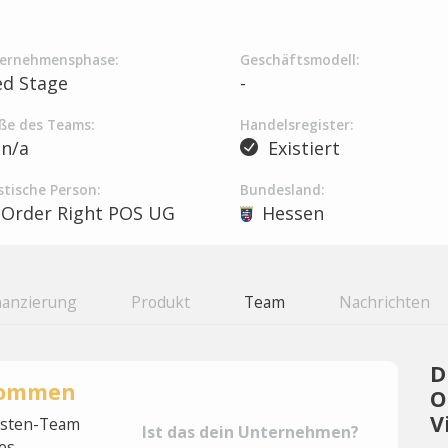
ernehmensphase:
Geschäftsmodell:
ed Stage
-
ße des Teams:
Handelsregister:
n/a
Existiert
stische Person:
Bundesland:
Order Right POS UG
Hessen
nanzierung
Produkt
Team
Nachrichten
D
rnommen
O
V
lysten-Team
Ist das dein Unternehmen?
es