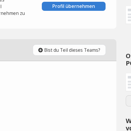
Profil übernehmen
l
rnehmen zu
Bist du Teil dieses Teams?
O
P
W
v