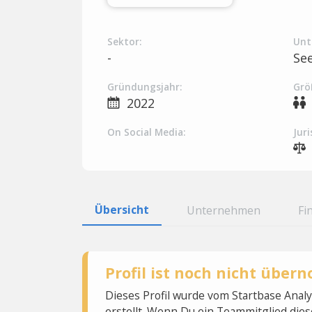
Sektor:
Unt
-
Se
Gründungsjahr:
Grö
2022
On Social Media:
Juri
Übersicht
Unternehmen
Fi
Profil ist noch nicht übe
Dieses Profil wurde vom Startbase Ana
erstellt. Wenn Du ein Teammitglied dies