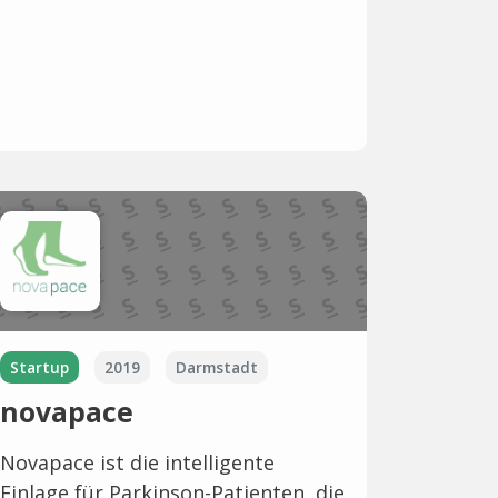
Startup
2019
Darmstadt
novapace
Novapace ist die intelligente
Einlage für Parkinson-Patienten, die