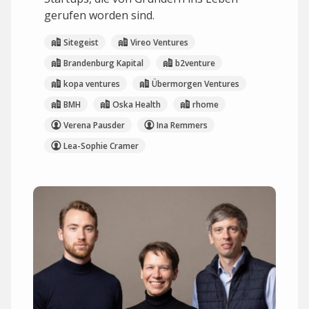
gerufen worden sind.
Sitegeist
Vireo Ventures
Brandenburg Kapital
b2venture
kopa ventures
Übermorgen Ventures
BMH
Oska Health
rhome
Verena Pausder
Ina Remmers
Lea-Sophie Cramer