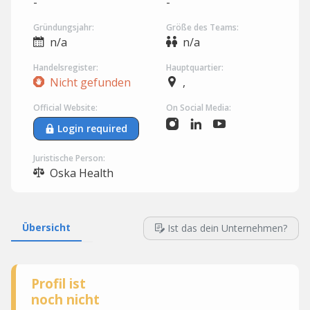
-
-
Gründungsjahr:
Größe des Teams:
n/a
n/a
Handelsregister:
Hauptquartier:
Nicht gefunden
,
Official Website:
On Social Media:
Login required
Juristische Person:
Oska Health
Übersicht
Ist das dein Unternehmen?
Profil ist
noch nicht