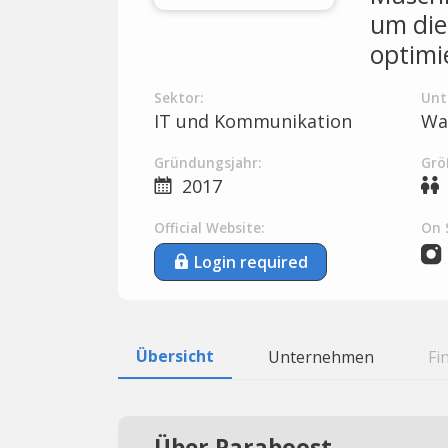
um die
optimi
Sektor:
Unt
IT und Kommunikation
Wa
Gründungsjahr:
Grö
2017
Official Website:
On 
Login required
Übersicht
Unternehmen
Fi
Über Paraboost