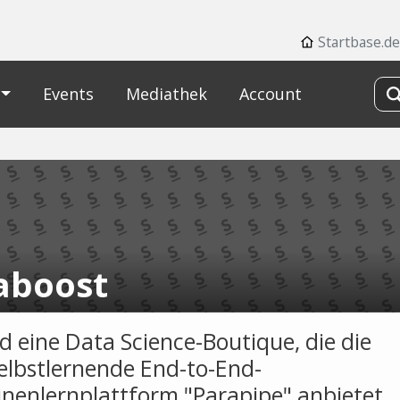
Startbase.de
Events
Mediathek
Account
aboost
nd eine Data Science-Boutique, die die
selbstlernende End-to-End-
nenlernplattform "Parapipe" anbietet,