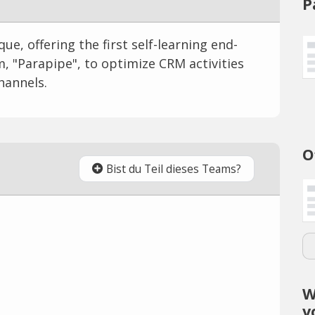
P
ue, offering the first self-learning end-
, "Parapipe", to optimize CRM activities
hannels.
O
Bist du Teil dieses Teams?
W
v