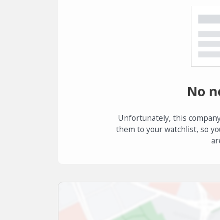
No n
Unfortunately, this company
them to your watchlist, so yo
ar