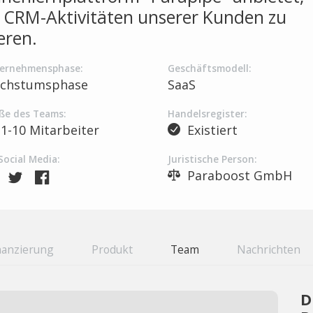
 CRM-Aktivitäten unserer Kunden zu
eren.
ernehmensphase:
Geschäftsmodell:
chstumsphase
SaaS
ße des Teams:
Handelsregister:
1-10 Mitarbeiter
Existiert
Social Media:
Juristische Person:
Paraboost GmbH
nanzierung
Produkt
Team
Nachrichten
D