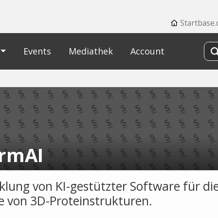
Startbase.
Events
Mediathek
Account
rmAI
klung von KI-gestützter Software für di
e von 3D-Proteinstrukturen.