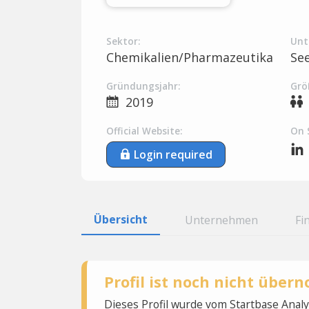
Sektor:
Unt
Chemikalien/Pharmazeutika
Se
Gründungsjahr:
Grö
2019
Official Website:
On 
Login required
Übersicht
Unternehmen
Fi
Profil ist noch nicht übe
Dieses Profil wurde vom Startbase Ana