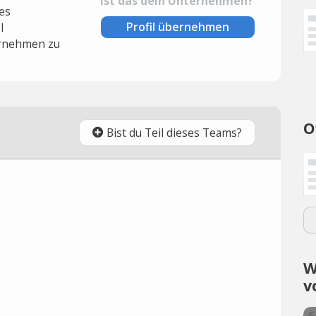
Ist das dein Unternehmen?
es
Profil übernehmen
l
rnehmen zu
O
Bist du Teil dieses Teams?
W
v