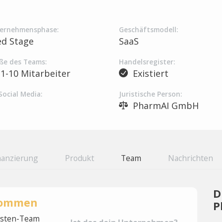
ernehmensphase:
Geschäftsmodell:
ed Stage
SaaS
ße des Teams:
Handelsregister:
1-10 Mitarbeiter
Existiert
Social Media:
Juristische Person:
PharmAI GmbH
nanzierung
Produkt
Team
Nachrichten
D
rnommen
P
lysten-Team