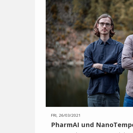
FRI, 26/03/2021
PharmAI und NanoTemper