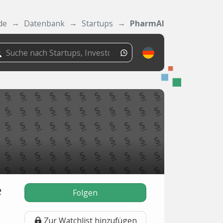
de
Datenbank
Startups
PharmAI
e
Folgen
Zur Watchlist hinzufügen