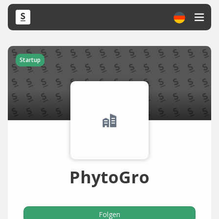
Startup
PhytoGro
Folgen