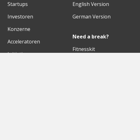
Startups
English Version
Investoren
German Version
Konzerne
Need a break?
Acceleratoren
Fitnesskit
Initiativen
Bubble Shooter
Digitale Hubs
Workspaces
Events
Unsere Partner