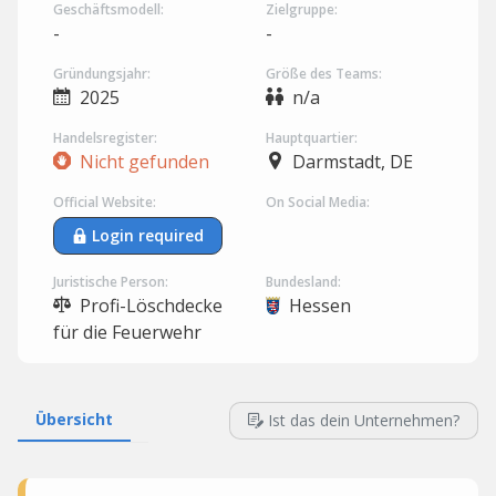
Geschäftsmodell:
Zielgruppe:
-
-
Gründungsjahr:
Größe des Teams:
2025
n/a
Handelsregister:
Hauptquartier:
Nicht gefunden
Darmstadt, DE
Official Website:
On Social Media:
Login required
Juristische Person:
Bundesland:
Profi-Löschdecke
Hessen
für die Feuerwehr
Übersicht
Ist das dein Unternehmen?