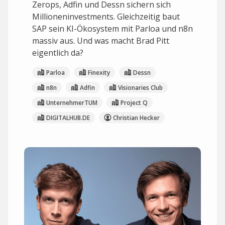
Zerops, Adfin und Dessn sichern sich
Millioneninvestments. Gleichzeitig baut
SAP sein KI-Ökosystem mit Parloa und n8n
massiv aus. Und was macht Brad Pitt
eigentlich da?
Parloa
Finexity
Dessn
n8n
Adfin
Visionaries Club
UnternehmerTUM
Project Q
DIGITALHUB.DE
Christian Hecker