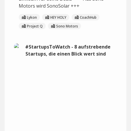
Motors wird SonoSolar +++
Lykon
HEY HOLY
CoachHub
Project Q
Sono Motors