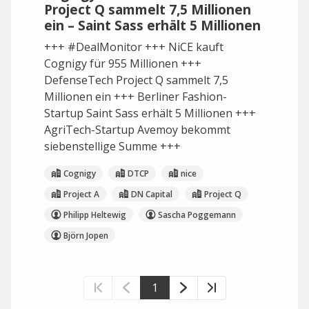
Project Q sammelt 7,5 Millionen
ein – Saint Sass erhält 5 Millionen
+++ #DealMonitor +++ NiCE kauft
Cognigy für 955 Millionen +++
DefenseTech Project Q sammelt 7,5
Millionen ein +++ Berliner Fashion-
Startup Saint Sass erhält 5 Millionen +++
AgriTech-Startup Avemoy bekommt
siebenstellige Summe +++
Cognigy
DTCP
nice
Project A
DN Capital
Project Q
Philipp Heltewig
Sascha Poggemann
Björn Jopen
1