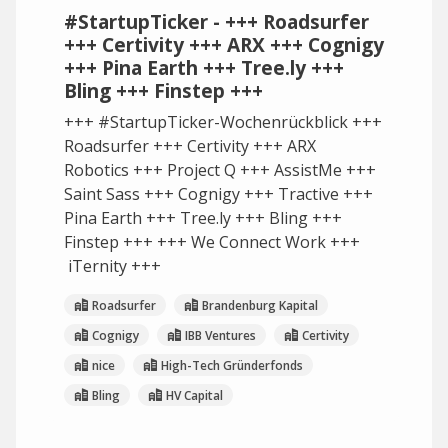
#StartupTicker - +++ Roadsurfer
+++ Certivity +++ ARX +++ Cognigy
+++ Pina Earth +++ Tree.ly +++
Bling +++ Finstep +++
+++ #StartupTicker-Wochenrückblick +++
Roadsurfer +++ Certivity +++ ARX
Robotics +++ Project Q +++ AssistMe +++
Saint Sass +++ Cognigy +++ Tractive +++
Pina Earth +++ Tree.ly +++ Bling +++
Finstep +++ +++ We Connect Work +++
iTernity +++
Roadsurfer
Brandenburg Kapital
Cognigy
IBB Ventures
Certivity
nice
High-Tech Gründerfonds
Bling
HV Capital