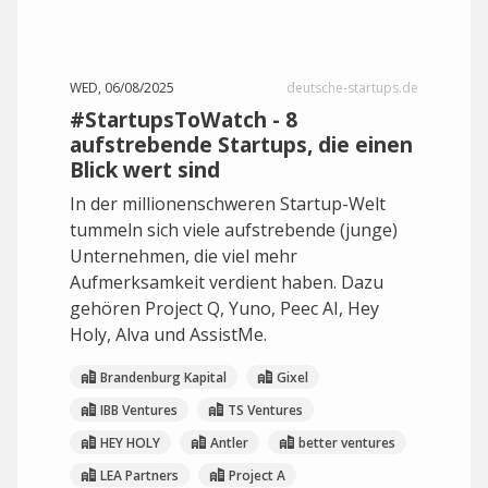
WED, 06/08/2025
deutsche-startups.de
#StartupsToWatch - 8
aufstrebende Startups, die einen
Blick wert sind
In der millionenschweren Startup-Welt
tummeln sich viele aufstrebende (junge)
Unternehmen, die viel mehr
Aufmerksamkeit verdient haben. Dazu
gehören Project Q, Yuno, Peec AI, Hey
Holy, Alva und AssistMe.
Brandenburg Kapital
Gixel
IBB Ventures
TS Ventures
HEY HOLY
Antler
better ventures
LEA Partners
Project A