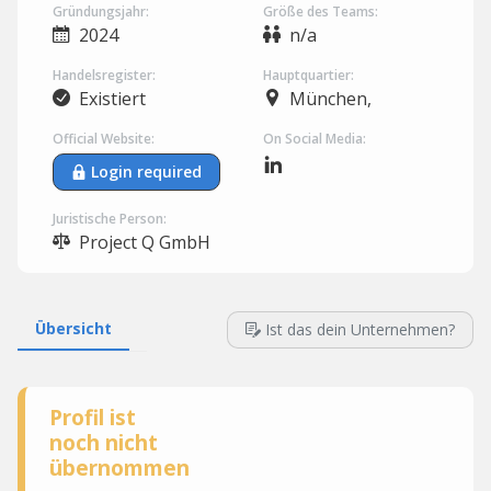
Gründungsjahr:
Größe des Teams:
2024
n/a
Handelsregister:
Hauptquartier:
Existiert
München,
Official Website:
On Social Media:
Login required
Juristische Person:
Project Q GmbH
Übersicht
Ist das dein Unternehmen?
Profil ist
noch nicht
übernommen