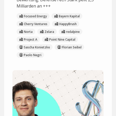
Milliarden an +++
Focused Energy
Bayern Kapital
Cherry Ventures
HappyBrush
Norta
Zelara
redalpine
Project A
Point Nine Capital
Sascha Konietzke
Florian Seibel
Paolo Negri