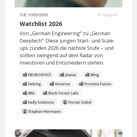
TUE, 10/03/2026
VC Magazin
Watchlist 2026
Von „German Engineering“ zu „German
Deeptech“: Diese jungen Start- und Scale-
ups zünden 2026 die nächste Stufe – und
sollten zwingend auf dem Radar von
Investoren und Entscheidern stehen.
NEUROSPACE
planqc
Bling
Helsing
Reverion
Proxima Fusion
IBM
Black Forest Labs
Nelly Solutions
Florian Seibel
Stephan Herrmann