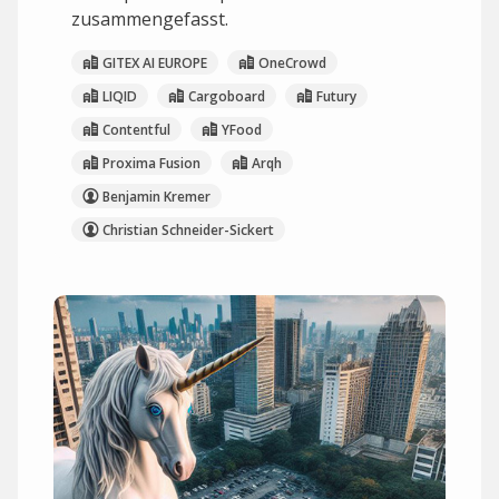
zusammengefasst.
GITEX AI EUROPE
OneCrowd
LIQID
Cargoboard
Futury
Contentful
YFood
Proxima Fusion
Arqh
Benjamin Kremer
Christian Schneider-Sickert