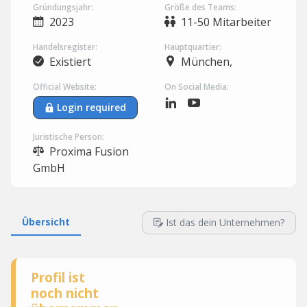
Gründungsjahr:
Größe des Teams:
2023
11-50 Mitarbeiter
Handelsregister:
Hauptquartier:
Existiert
München,
Official Website:
On Social Media:
Login required
Juristische Person:
Proxima Fusion
GmbH
Übersicht
Ist das dein Unternehmen?
Profil ist
noch nicht