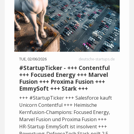
TUE, 02/06/2026
deutsche-startups.de
#StartupTicker - +++ Contentful
+++ Focused Energy +++ Marvel
Fusion +++ Proxima Fusion +++
EmmySoft +++ Stark +++
+++ #StartupTicker +++ Salesforce kauft
Unicorn Contentful +++ Heimische
Kernfusion-Champions: Focused Energy,
Marvel Fusion und Proxima Fusion +++
HR-Startup EmmySoft ist insolvent +++
Bewertung: DefenseTech Stark peilt 2,5