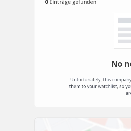
0
Einträge gefunden
No n
Unfortunately, this company
them to your watchlist, so yo
ar