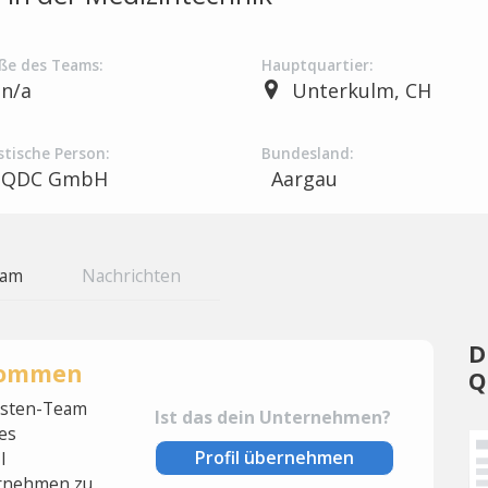
ße des Teams:
Hauptquartier:
n/a
Unterkulm, CH
stische Person:
Bundesland:
QDC GmbH
Aargau
eam
Nachrichten
D
rnommen
Q
lysten-Team
Ist das dein Unternehmen?
es
Profil übernehmen
l
rnehmen zu