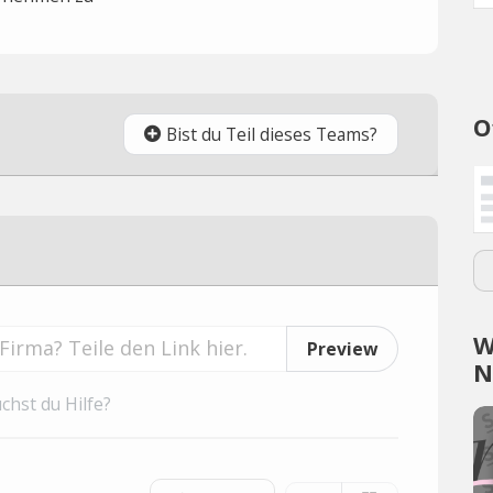
O
Bist du Teil dieses Teams?
W
Preview
N
chst du Hilfe?