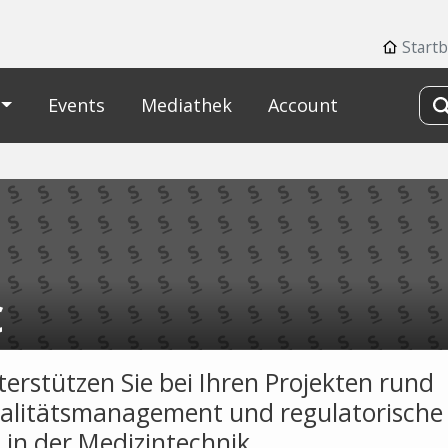
Startb
Events
Mediathek
Account
C
terstützen Sie bei Ihren Projekten rund
litätsmanagement und regulatorische
 in der Medizintechnik