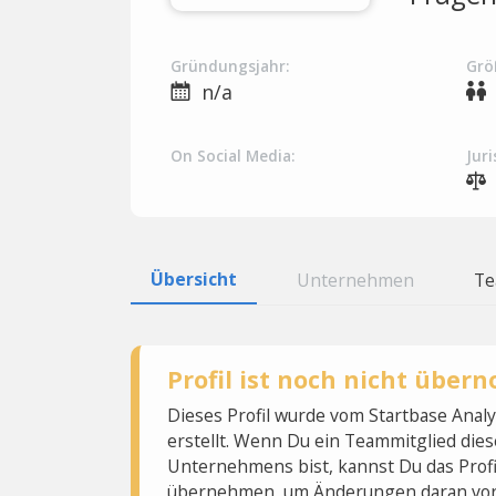
Gründungsjahr:
Grö
n/a
On Social Media:
Juri
Übersicht
Unternehmen
T
Profil ist noch nicht übe
Dieses Profil wurde vom Startbase Ana
erstellt. Wenn Du ein Teammitglied dies
Unternehmens bist, kannst Du das Profi
übernehmen, um Änderungen daran vo