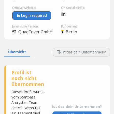
Official Website:
On Social Media:
Login required
Juristische Person:
Bundesland:
QuadCover GmbH
Berlin
Übersicht
Ist das dein Unternehmen?
Profil ist
noch nicht
übernommen
Dieses Profil wurde
vom Startbase
Analysten-Team
Ist das dein Unternehmen?
erstellt. Wenn Du
ein Teammitglied