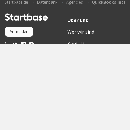
Startbase.de
Datenbank
Agencies
QuickBooks Integ
Über uns
Wer wir sind
Anmelden
Kontakt
Wissensdatenbank
Mediathek
Partner
Entdecke
International
Startups
English Version
Investoren
German Version