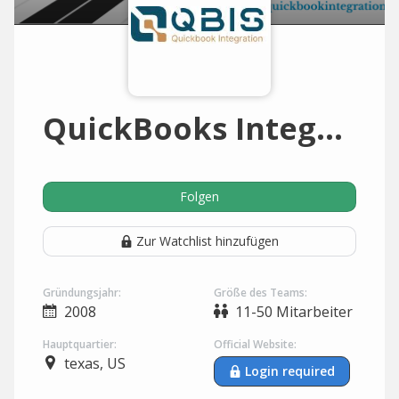
QuickBooks Integrations
Folgen
Zur Watchlist hinzufügen
Gründungsjahr:
Größe des Teams:
2008
11-50 Mitarbeiter
Hauptquartier:
Official Website:
texas, US
Login required