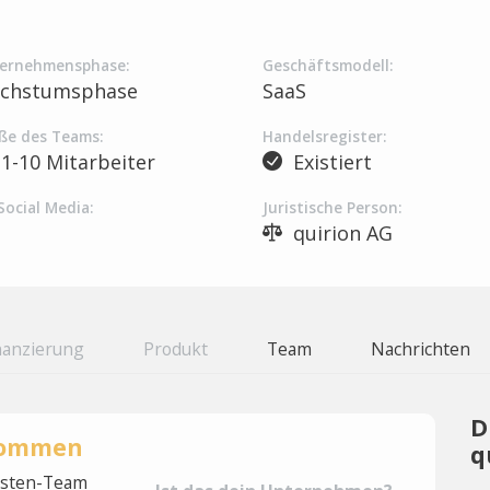
ernehmensphase:
Geschäftsmodell:
chstumsphase
SaaS
ße des Teams:
Handelsregister:
1-10 Mitarbeiter
Existiert
Social Media:
Juristische Person:
quirion AG
nanzierung
Produkt
Team
Nachrichten
D
rnommen
q
lysten-Team