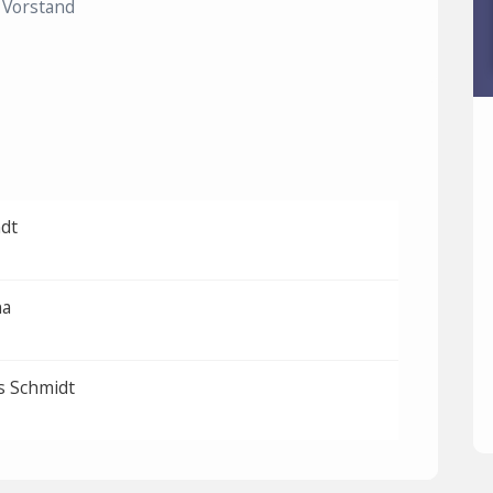
Vorstand
dt
na
s Schmidt