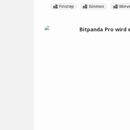
Finstep
Ginmon
Minv