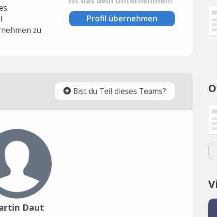
Ist das dein Unternehmen?
es
Profil übernehmen
l
rnehmen zu
O
Bist du Teil dieses Teams?
V
artin Daut