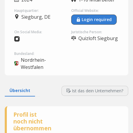
Hauptquartier:
Official Website:
Siegburg, DE
Login required
On Social Media:
Juristische Person:
Quizloft Siegburg
Bundesland:
Nordrhein-
Westfalen
Übersicht
Ist das dein Unternehmen?
Profil ist
noch nicht
übernommen