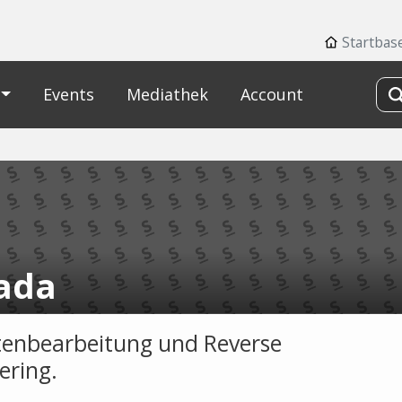
Startbas
Events
Mediathek
Account
ada
enbearbeitung und Reverse
ering.