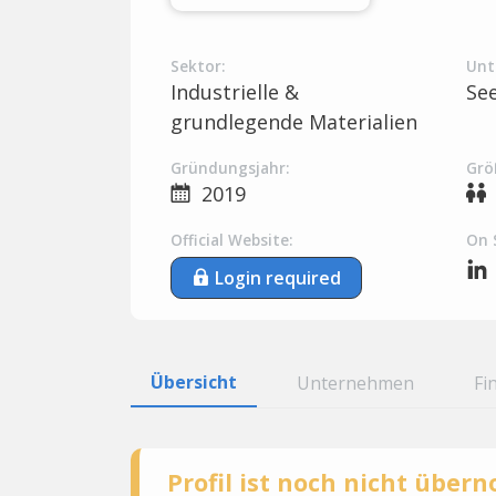
Sektor:
Unt
Industrielle &
Se
grundlegende Materialien
Gründungsjahr:
Grö
2019
Official Website:
On 
Login required
Übersicht
Unternehmen
Fi
Profil ist noch nicht übe