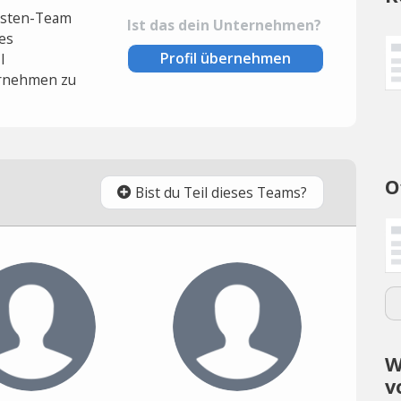
lysten-Team
Ist das dein Unternehmen?
es
Profil übernehmen
l
rnehmen zu
O
Bist du Teil dieses Teams?
W
v