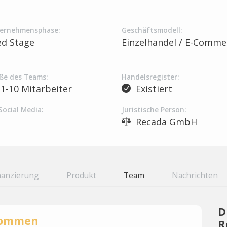
ernehmensphase:
Geschäftsmodell:
ed Stage
Einzelhandel / E-Comme
ße des Teams:
Handelsregister:
1-10 Mitarbeiter
Existiert
Social Media:
Juristische Person:
Recada GmbH
nanzierung
Produkt
Team
Nachrichten
D
rnommen
R