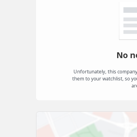
No n
Unfortunately, this company
them to your watchlist, so yo
ar