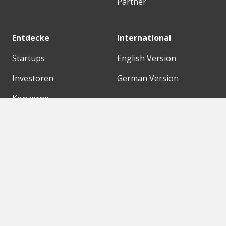
Partner
Entdecke
International
Startups
English Version
Investoren
German Version
Konzerne
Need a break?
Acceleratoren
Fitnesskit
Initiativen
Bubble Shooter
Digitale Hubs
Workspaces
Events