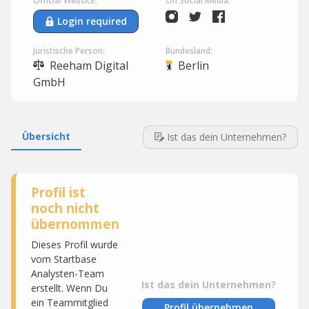
Official Website:
On Social Media:
Login required
Juristische Person:
Bundesland:
Reeham Digital
Berlin
GmbH
Übersicht
Ist das dein Unternehmen?
Profil ist
noch nicht
übernommen
Dieses Profil wurde
vom Startbase
Analysten-Team
Ist das dein Unternehmen?
erstellt. Wenn Du
ein Teammitglied
Profil übernehmen