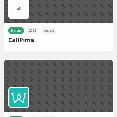
Startup
2022
Leipzig
CallPima