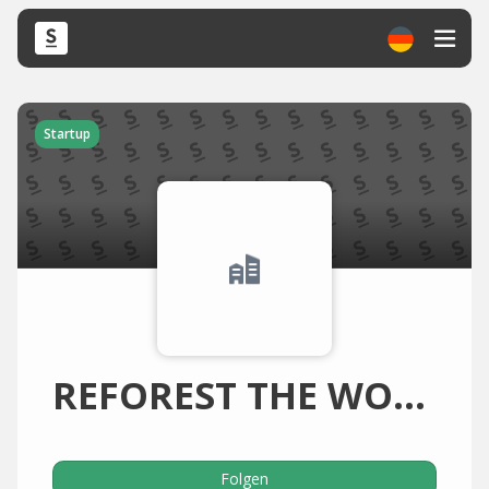
Startup
REFOREST THE WORLD n.p.w.t. gUG
Folgen