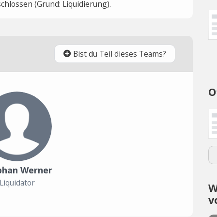
hlossen (Grund: Liquidierung).
Bist du Teil dieses Teams?
O
phan Werner
Liquidator
W
v