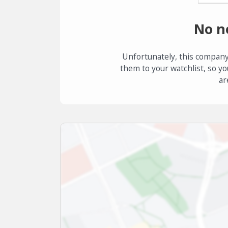
No n
Unfortunately, this company
them to your watchlist, so yo
ar