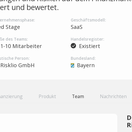
iert und bewertet.
ernehmensphase:
Geschäftsmodell:
ed Stage
SaaS
ße des Teams:
Handelsregister:
1-10 Mitarbeiter
Existiert
stische Person:
Bundesland:
Risklio GmbH
Bayern
nanzierung
Produkt
Team
Nachrichten
D
R