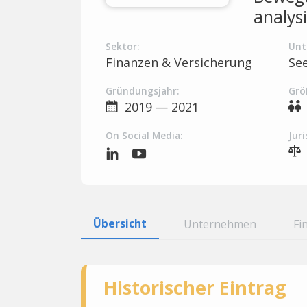
analys
Sektor:
Unt
Finanzen & Versicherung
Se
Gründungsjahr:
Grö
2019 — 2021
On Social Media:
Juri
Übersicht
Unternehmen
Fi
Historischer Eintrag